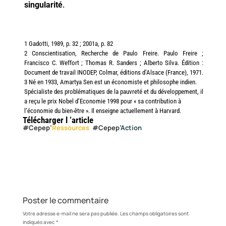
singularité
.
1
Gadotti, 1989, p. 32 ; 2001a, p. 82
2
Conscientisation, Recherche de Paulo Freire. Paulo Freire ;
Francisco C. Weffort ; Thomas R. Sanders ; Alberto Silva. Édition :
Document de travail INODEP, Colmar, éditions d’Alsace (France), 1971.
3
Né en 1933, Amartya Sen est un économiste et philosophe indien.
Spécialiste des problématiques de la pauvreté et du développement, il
a reçu le prix Nobel d’Economie 1998 pour « sa contribution à
l’économie du bien-être ». Il enseigne actuellement à Harvard.
Télécharger l ‘article
#Cepep’
Ressources
#Cepep’
Action
Poster le commentaire
Votre adresse e-mail ne sera pas publiée.
Les champs obligatoires sont
indiqués avec
*