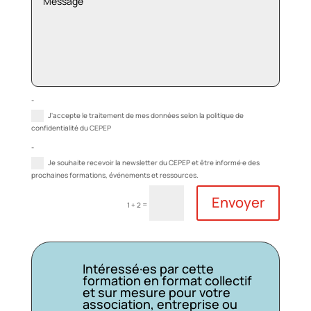
-
J'accepte le traitement de mes données selon la politique de
confidentialité du CEPEP
-
Je souhaite recevoir la newsletter du CEPEP et être informé·e des
prochaines formations, événements et ressources.
Envoyer
=
1 + 2
Intéressé·es par cette
formation en format collectif
et sur mesure pour votre
association, entreprise ou