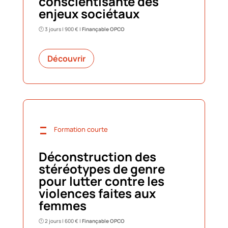
conscientisante des
enjeux sociétaux
🕛 3 jours | 900 € |
Finançable OPCO
Découvrir
=
Formation courte
Déconstruction des
stéréotypes de genre
pour lutter contre les
violences faites aux
femmes
🕛 2 jours | 600 € |
Finançable OPCO